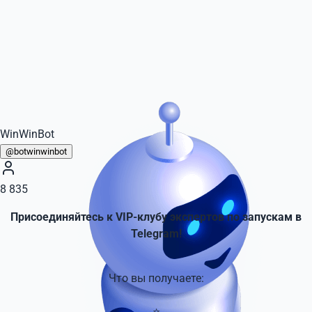
WinWinBot
@botwinwinbot
8 835
Присоединяйтесь к VIP-клубу экспертов по запускам в
Telegram!
Что вы получаете:
⭐